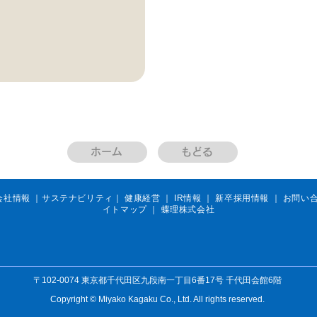
ホーム
もどる
会社情報
​｜
サステナビリティ
｜
健康経営
｜
IR情報
｜
新卒採用情報
｜
お問い
イトマップ
｜ 蝶理株式会社
〒102-0074 東京都千代田区九段南一丁目6番17号 千代田会館6階
Copyright © Miyako Kagaku Co., Ltd. All rights reserved.