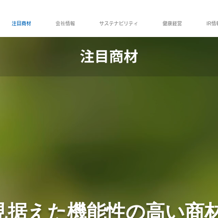
注目商材
会社情報
サステナビリティ
健康経営
IR情
​注目商材
見据えた機能性の高い商