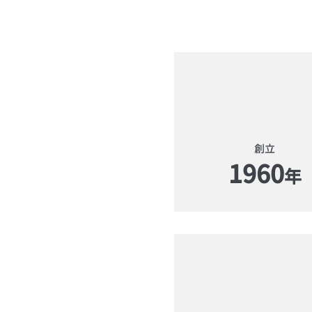
​創立
1960
年