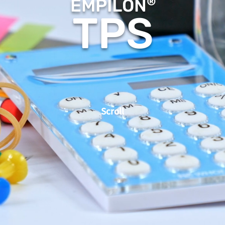
®
EMPILON
TPS
Scroll