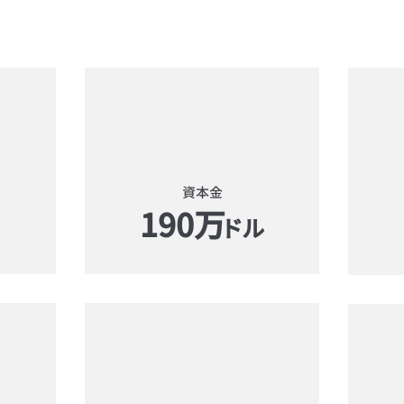
​資本金
190万
ドル