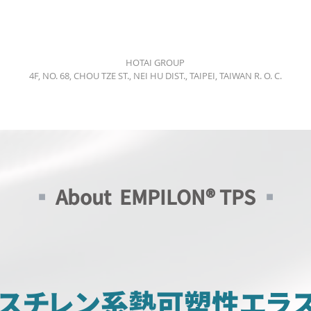
HOTAI GROUP
4F, NO. 68, CHOU TZE ST., NEI HU DIST., TAIPEI, TAIWAN R. O. C.
▪
About EMPILON® TPS
▪
＝スチレン系熱可塑性エラ