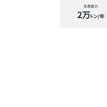
生産能力
2万
トン/年