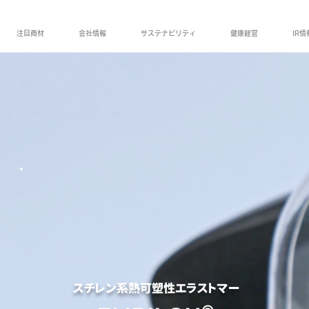
注目商材
会社情報
サステナビリティ
健康経営
IR情
スチレン系熱可塑性エラストマー