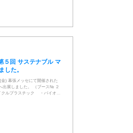
では、本事業への支援のような地
の学びと育成の一助となり、子ど
提供するための居場所づくりの活
'第５回 サステナブル マ
しました。
14日(金) 幕張メッセにて開催された
へ出展しました。 （ブース№ ２
イクルプラスチック ・バイオマ
ラスチック