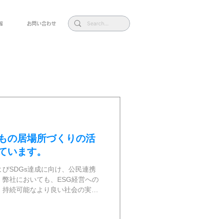
報
お問い合わせ
もの居場所づくりの活
ています。
びSDGs達成に向け、公民連携
弊社においても、ESG経営への
、持続可能なより良い社会の実現
昨年に引き続き、本年は更に幅広
の居場所づくり活動応援」事業へ