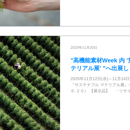
の支援を実施しています。 弊社
域社会への貢献と共に、次世代
もに食事や学習、交流の場等を
動を応援しています。
2025年11月20日
"高機能素材Week 内 
テリアル展' ”へ出展
2025年11月12日(水)～11月
『サステナブル マテリアル展』
６-２０） 【展示品】 ・リサ
スプラスチック ・生分解性プ