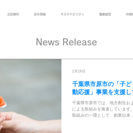
注目商材
会社情報
サステナビリティ
健康経営
IR情
News Release
2月16日
千葉県市原市の「子ど
動応援」事業を支援し
千葉県市原市では、地方創生およ
による取組みを推進しています。
取組みの一環として、創業以来
に貢献できるよう努めており、
い同市の取組みである「子ども