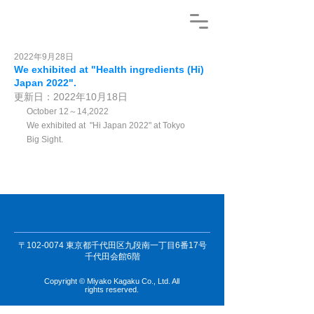
2022年9月28日
We exhibited at "Health ingredients (Hi)
Japan 2022".
更新日：
2022年10月18日
October 12～14,2022 
We exhibited at  "Hi Japan 2022" at Tokyo 
Big Sight.
〒102-0074 東京都千代田区九段南一丁目6番17号
千代田会館6階
Copyright © Miyako Kagaku Co., Ltd. All
rights reserved.