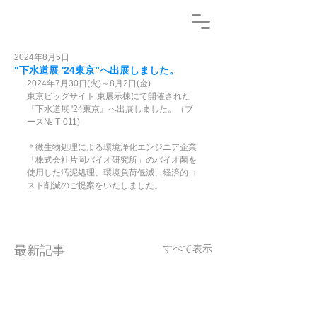
2024年8月5日
"下水道展 '24東京”へ出展しました。
2024年7月30日(火)～8月2日(金)
東京ビッグサイト 東展示棟にて開催された
『下水道展 '24東京』へ出展しました。（ブ
ース№ T‐011)
＊微生物処理による環境浄化エンジニア企業
「株式会社片岡バイオ研究所」のバイオ菌を
使用した汚泥処理、環境負荷低減、経済的コ
スト削減のご提案をいたしました。
すべて表示
最新記事